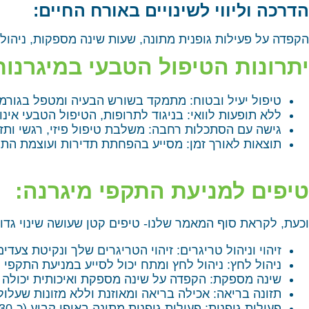
הדרכה וליווי לשינויים באורח החיים:
הקפדה על פעילות גופנית מתונה, שעות שינה מספקות, ניהול 
יתרונות הטיפול הטבעי במיגרנות
טיפול יעיל ובטוח: מתמקד בשורש הבעיה ומטפל בגורמי
ללא תופעות לוואי: בניגוד לתרופות, הטיפול הטבעי אינו 
גישה עם הסתכלות רחבה: משלבת טיפול פיזי, רגשי ותזו
תוצאות לאורך זמן: מסייע בהפחתת תדירות ועוצמת התקפ
טיפים למניעת התקפי מיגרנה:
וכעת, לקראת סוף המאמר שלנו- טיפים קטן שעושה שינוי גדול
זיהוי וניהול טריגרים: זיהוי הטריגרים שלך ונקיטת צעד
ניהול לחץ: ניהול לחץ ומתח יכול לסייע במניעת התקפי מ
שינה מספקת: הקפדה על שינה מספקת ואיכותית יכולה ל
תזונה בריאה: אכילה בריאה ומאוזנת וללא מזונות שעלול
פעילות גופנית: פעילות גופנית מתונה באופן קבוע (כ-30 דקות ביום) תורמת לבריאות הגוף והנפש, ועשויה לפי המחקרים, להפחית את הסיכון להתקפי מיגרנה.